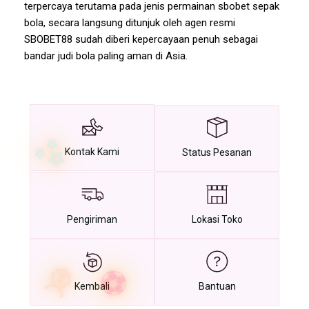
terpercaya terutama pada jenis permainan sbobet sepak
✨
bola, secara langsung ditunjuk oleh agen resmi
✨
SBOBET88 sudah diberi kepercayaan penuh sebagai
bandar judi bola paling aman di Asia.
⚽️
Kontak Kami
Status Pesanan
✨
Pengiriman
Lokasi Toko
Kembali
Bantuan