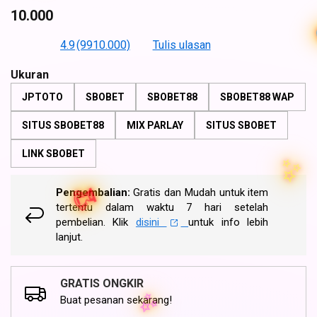
to
10.000
the
beginning
4.9
(9910.000)
Tulis ulasan
4.5
of
dari
the
5
Ukuran
bintang,
images
nilai
JPTOTO
SBOBET
SBOBET88
SBOBET88 WAP
gallery
rating
rata-
SITUS SBOBET88
MIX PARLAY
SITUS SBOBET
rata.
Read
13
LINK SBOBET
Reviews.
Tautan
✨
halaman
Pengembalian:
Gratis dan Mudah untuk item
yang
tertentu dalam waktu 7 hari setelah
sama.
pembelian. Klik
disini
untuk info lebih
lanjut.
🥇
🏆
GRATIS ONGKIR
🏆
Buat pesanan sekarang!