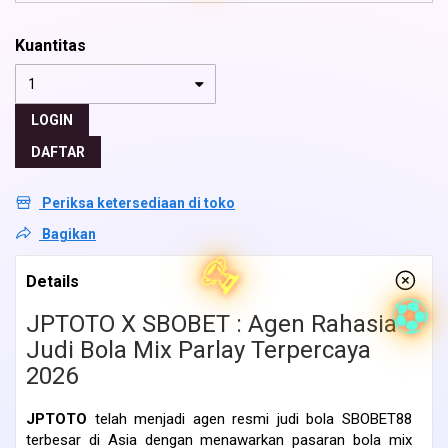
Kuantitas
🥇
LOGIN
DAFTAR
Periksa ketersediaan di toko
Bagikan
Details
JPTOTO X SBOBET : Agen Rahasia
Judi Bola Mix Parlay Terpercaya
2026
🏆
JPTOTO
telah menjadi agen resmi judi bola SBOBET88
terbesar di Asia dengan menawarkan pasaran bola mix